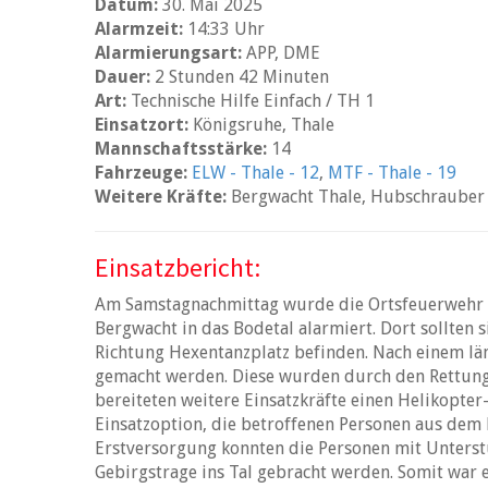
Datum:
30. Mai 2025
Alarmzeit:
14:33 Uhr
Alarmierungsart:
APP, DME
Dauer:
2 Stunden 42 Minuten
Art:
Technische Hilfe Einfach / TH 1
Einsatzort:
Königsruhe, Thale
Mannschaftsstärke:
14
Fahrzeuge:
ELW - Thale - 12
,
MTF - Thale - 19
Weitere Kräfte:
Bergwacht Thale, Hubschrauber P
Einsatzbericht:
Am Samstagnachmittag wurde die Ortsfeuerwehr 
Bergwacht in das Bodetal alarmiert. Dort sollten
Richtung Hexentanzplatz befinden. Nach einem l
gemacht werden. Diese wurden durch den Rettungs
bereiteten weitere Einsatzkräfte einen Helikopter
Einsatzoption, die betroffenen Personen aus dem 
Erstversorgung konnten die Personen mit Unterstü
Gebirgstrage ins Tal gebracht werden. Somit war e