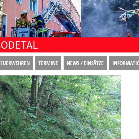
BODETAL
FEUERWEHREN
TERMINE
NEWS / EINSÄTZE
INFORMATI